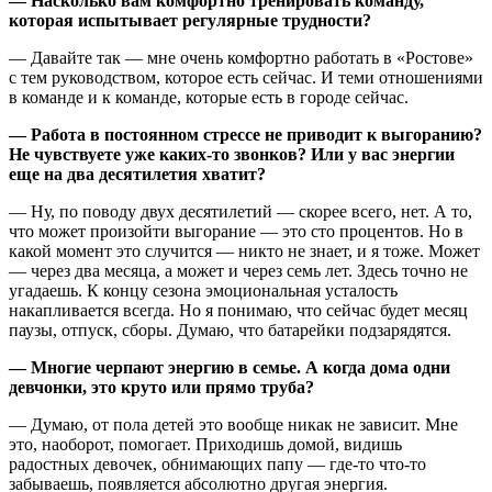
— Насколько вам комфортно тренировать команду,
которая испытывает регулярные трудности?
— Давайте так — мне очень комфортно работать в «Ростове»
с тем руководством, которое есть сейчас. И теми отношениями
в команде и к команде, которые есть в городе сейчас.
— Работа в постоянном стрессе не приводит к выгоранию?
Не чувствуете уже каких-то звонков? Или у вас энергии
еще на два десятилетия хватит?
— Ну, по поводу двух десятилетий — скорее всего, нет. А то,
что может произойти выгорание — это сто процентов. Но в
какой момент это случится — никто не знает, и я тоже. Может
— через два месяца, а может и через семь лет. Здесь точно не
угадаешь. К концу сезона эмоциональная усталость
накапливается всегда. Но я понимаю, что сейчас будет месяц
паузы, отпуск, сборы. Думаю, что батарейки подзарядятся.
— Многие черпают энергию в семье. А когда дома одни
девчонки, это круто или прямо труба?
— Думаю, от пола детей это вообще никак не зависит. Мне
это, наоборот, помогает. Приходишь домой, видишь
радостных девочек, обнимающих папу — где-то что-то
забываешь, появляется абсолютно другая энергия.