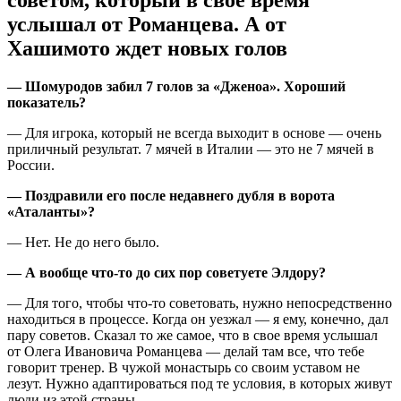
советом, который в свое время
услышал от Романцева. А от
Хашимото ждет новых голов
— Шомуродов забил 7 голов за «Дженоа». Хороший
показатель?
— Для игрока, который не всегда выходит в основе — очень
приличный результат. 7 мячей в Италии — это не 7 мячей в
России.
— Поздравили его после недавнего дубля в ворота
«Аталанты»?
— Нет. Не до него было.
— А вообще что-то до сих пор советуете Элдору?
— Для того, чтобы что-то советовать, нужно непосредственно
находиться в процессе. Когда он уезжал — я ему, конечно, дал
пару советов. Сказал то же самое, что в свое время услышал
от Олега Ивановича Романцева — делай там все, что тебе
говорит тренер. В чужой монастырь со своим уставом не
лезут. Нужно адаптироваться под те условия, в которых живут
люди из этой страны.