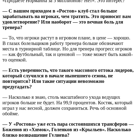
«Продаете Норманна за 5 миллионов? Нет». Это интерес?
— С вашим приходом в «Ростов» клуб стал больше
зарабатывать на игроках, чем тратить. Это приносит вам
удовлетворение? Или наоборот — это вечная боль для
тренера?
— То, что игроки растут в игровом плане, в цене — хорошо.
В глазах болельщиков работу тренера больше обозначают
места в турнирной таблице. Но для тренера прогресс игроков
— как футбольный, так и ценовой — тоже может быть какой-
то оценкой.
— Есть уверенность, что такого массового оттока лидеров,
который случился в начале нынешнего сезона, не
повторится? Или такие ситуации невозможно
предугадать?
— Насколько я знаю, столь масштабного ухода ведущих
игроков больше не будет. На 99,9 процентов. Костяк, который
играл у нас весной, должен сохраниться. Речь об основной
обойме.
— У «Ростова» уже есть пара состоявшихся трансферов —
Боженов из «Химок», Голенков из «Крыльев». Насколько
близко возвращение Гулиева?