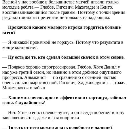
Весной у нас вообще в большинстве матчей играли только
молодые ребята — Глебов, Гигович, Махатадзе и Кенто,
восстанавливающийся после травмы. Поэтому с точки зрения
результативности претензии не только к нападающим.
— Прокачкой какого молодого игрока гордитесь больше
всего?
— Я никакой прокачкой не горжусь. Потому что результата в
конце концов нет.
— Ну есть же те, кто сделал большой скачок в этом сезоне.
— Поярков хорошо спрогрессировал. Глебов. Хотя Данил у
нас уже третий сезон, но именно в этом добился ощутимого
прогресса. Альмквист — по сравнению с осенней частью
очень сильно вырос весной. Гигович, Хаджикадунич — тоже.
Может, кого-то забыл.
— Хашимото очень ярко и эффективно стартанул, забивал
голы. Случайность?
— Нет. У него есть голевое чутье, и он всегда добегает в зону
завершения атак, даже играя опорника.
— То есть от него можно ждать подобного и дальше?