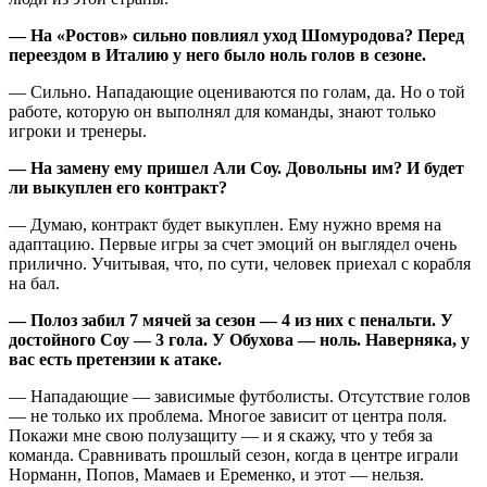
— На «Ростов» сильно повлиял уход Шомуродова? Перед
переездом в Италию у него было ноль голов в сезоне.
— Сильно. Нападающие оцениваются по голам, да. Но о той
работе, которую он выполнял для команды, знают только
игроки и тренеры.
— На замену ему пришел Али Соу. Довольны им? И будет
ли выкуплен его контракт?
— Думаю, контракт будет выкуплен. Ему нужно время на
адаптацию. Первые игры за счет эмоций он выглядел очень
прилично. Учитывая, что, по сути, человек приехал с корабля
на бал.
— Полоз забил 7 мячей за сезон — 4 из них с пенальти. У
достойного Соу — 3 гола. У Обухова — ноль. Наверняка, у
вас есть претензии к атаке.
— Нападающие — зависимые футболисты. Отсутствие голов
— не только их проблема. Многое зависит от центра поля.
Покажи мне свою полузащиту — и я скажу, что у тебя за
команда. Сравнивать прошлый сезон, когда в центре играли
Норманн, Попов, Мамаев и Еременко, и этот — нельзя.