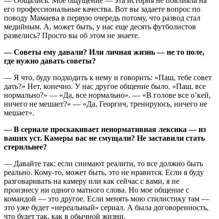
— Общались. Мое ощущение — эта история не повлияла на
его профессиональные качества. Вот вы задаете вопрос по
поводу Мамаева в первую очередь потому, что развод стал
медийным. А, может быть, у нас еще десять футболистов
развелись? Просто вы об этом не знаете.
— Советы ему давали? Или личная жизнь — не то поле,
где нужно давать советы?
— Я что, буду подходить к нему и говорить: «Паш, тебе совет
дать?» Нет, конечно. У нас другое общение было. «Паш, все
нормально?» — «Да, все нормально». — «В голове все о’кей,
ничего не мешает?» — «Да, Георгич, тренируюсь, ничего не
мешает».
— В сериале проскакивает ненормативная лексика — из
ваших уст. Камеры вас не смущали? Не заставили стать
стерильнее?
— Давайте так: если снимают реалити, то все должно быть
реально. Кому-то, может быть, это не нравится. Если я буду
разговаривать на камеру или как сейчас с вами, я не
произнесу ни одного матного слова. Но мое общение с
командой — это другое. Если менять мою стилистику там —
это уже будет «нереальный» сериал. А была договоренность,
что будет так, как в обычной жизни.