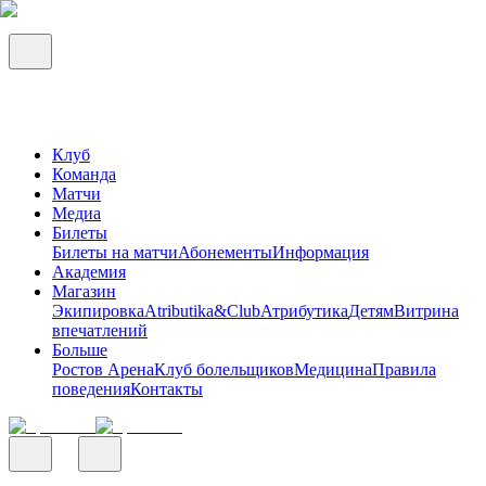
Клуб
Команда
Матчи
Медиа
Билеты
Билеты на матчи
Абонементы
Информация
Академия
Магазин
Экипировка
Atributika&Club
Атрибутика
Детям
Витрина
впечатлений
Больше
Ростов Арена
Клуб болельщиков
Медицина
Правила
поведения
Контакты