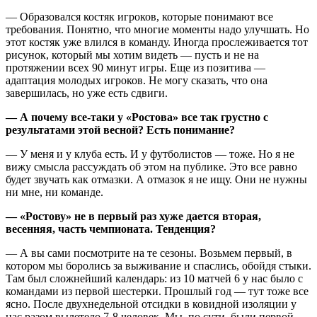
— Образовался костяк игроков, которые понимают все
требования. Понятно, что многие моменты надо улучшать. Но
этот костяк уже влился в команду. Иногда прослеживается тот
рисунок, который мы хотим видеть — пусть и не на
протяжении всех 90 минут игры. Еще из позитива —
адаптация молодых игроков. Не могу сказать, что она
завершилась, но уже есть сдвиги.
— А почему все-таки у «Ростова» все так грустно с
результатами этой весной? Есть понимание?
— У меня и у клуба есть. И у футболистов — тоже. Но я не
вижу смысла рассуждать об этом на публике. Это все равно
будет звучать как отмазки. А отмазок я не ищу. Они не нужны
ни мне, ни команде.
— «Ростову» не в первый раз хуже дается вторая,
весенняя, часть чемпионата. Тенденция?
— А вы сами посмотрите на те сезоны. Возьмем первый, в
котором мы боролись за выживание и спаслись, обойдя стыки.
Там был сложнейший календарь: из 10 матчей 6 у нас было с
командами из первой шестерки. Прошлый год — тут тоже все
ясно. После двухнедельной отсидки в ковидной изоляции у
нас разом вылетело 7-8 человек. Мы, по сути, были первой