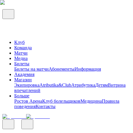
Клуб
Команда
Матчи
Медиа
Билеты
Билеты на матчи
Абонементы
Информация
Академия
Магазин
Экипировка
Atributika&Club
Атрибутика
Детям
Витрина
впечатлений
Больше
Ростов Арена
Клуб болельщиков
Медицина
Правила
поведения
Контакты