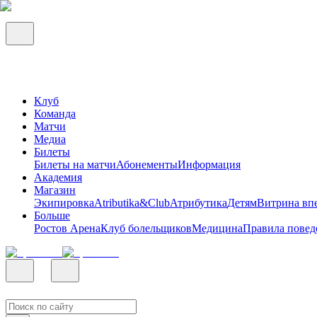
Клуб
Команда
Матчи
Медиа
Билеты
Билеты на матчи
Абонементы
Информация
Академия
Магазин
Экипировка
Atributika&Club
Атрибутика
Детям
Витрина вп
Больше
Ростов Арена
Клуб болельщиков
Медицина
Правила повед