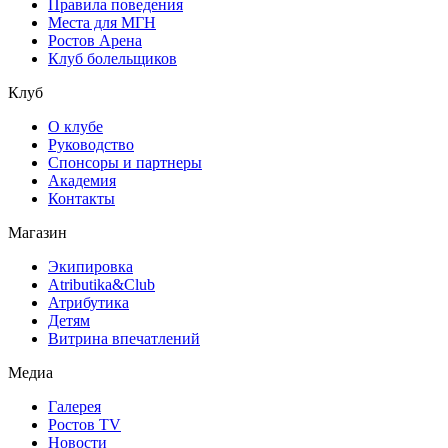
Правила поведения
Места для МГН
Ростов Арена
Клуб болельщиков
Клуб
О клубе
Руководство
Спонсоры и партнеры
Академия
Контакты
Магазин
Экипировка
Atributika&Club
Атрибутика
Детям
Витрина впечатлений
Медиа
Галерея
Ростов TV
Новости