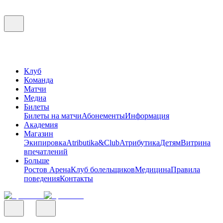
Клуб
Команда
Матчи
Медиа
Билеты
Билеты на матчи
Абонементы
Информация
Академия
Магазин
Экипировка
Atributika&Club
Атрибутика
Детям
Витрина
впечатлений
Больше
Ростов Арена
Клуб болельщиков
Медицина
Правила
поведения
Контакты