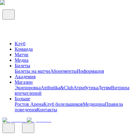
Клуб
Команда
Матчи
Медиа
Билеты
Билеты на матчи
Абонементы
Информация
Академия
Магазин
Экипировка
Atributika&Club
Атрибутика
Детям
Витрина
впечатлений
Больше
Ростов Арена
Клуб болельщиков
Медицина
Правила
поведения
Контакты