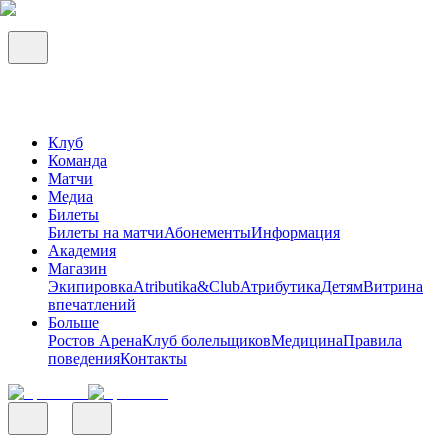
Клуб
Команда
Матчи
Медиа
Билеты
Билеты на матчи
Абонементы
Информация
Академия
Магазин
Экипировка
Atributika&Club
Атрибутика
Детям
Витрина
впечатлений
Больше
Ростов Арена
Клуб болельщиков
Медицина
Правила
поведения
Контакты