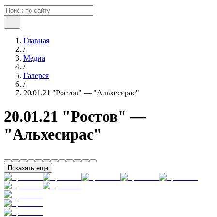
Главная
/
Медиа
/
Галерея
/
20.01.21 "Ростов" — "Альхесирас"
20.01.21 "Ростов" —
"Альхесирас"
Показать еще