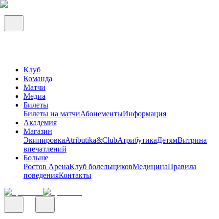
Клуб
Команда
Матчи
Медиа
Билеты
Билеты на матчи
Абонементы
Информация
Академия
Магазин
Экипировка
Atributika&Club
Атрибутика
Детям
Витрина
впечатлений
Больше
Ростов Арена
Клуб болельщиков
Медицина
Правила
поведения
Контакты