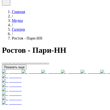
Главная
/
Медиа
/
Галерея
/
Ростов - Пари-НН
Ростов - Пари-НН
Показать еще