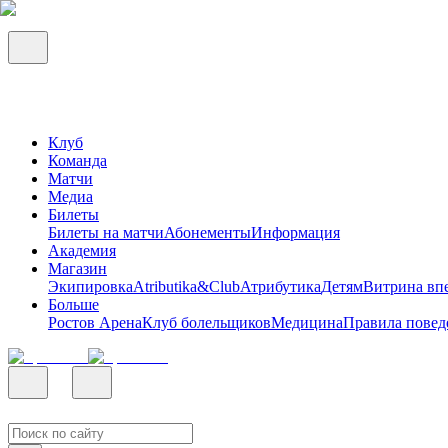
Клуб
Команда
Матчи
Медиа
Билеты
Билеты на матчи
Абонементы
Информация
Академия
Магазин
Экипировка
Atributika&Club
Атрибутика
Детям
Витрина вп
Больше
Ростов Арена
Клуб болельщиков
Медицина
Правила повед