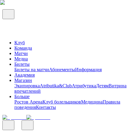
Клуб
Команда
Матчи
Медиа
Билеты
Билеты на матчи
Абонементы
Информация
Академия
Магазин
Экипировка
Atributika&Club
Атрибутика
Детям
Витрина
впечатлений
Больше
Ростов Арена
Клуб болельщиков
Медицина
Правила
поведения
Контакты