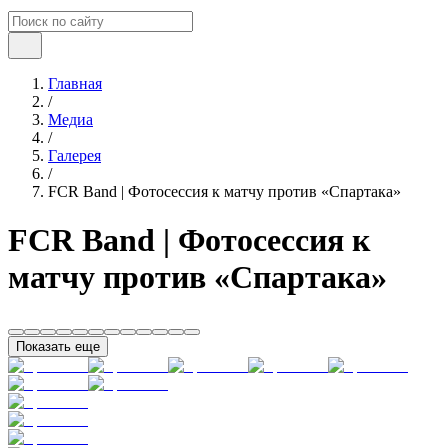
Главная
/
Медиа
/
Галерея
/
FCR Band | Фотосессия к матчу против «Спартака»
FCR Band | Фотосессия к
матчу против «Спартака»
Показать еще