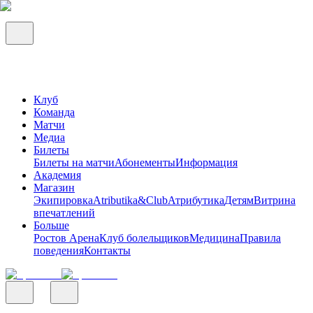
Клуб
Команда
Матчи
Медиа
Билеты
Билеты на матчи
Абонементы
Информация
Академия
Магазин
Экипировка
Atributika&Club
Атрибутика
Детям
Витрина
впечатлений
Больше
Ростов Арена
Клуб болельщиков
Медицина
Правила
поведения
Контакты