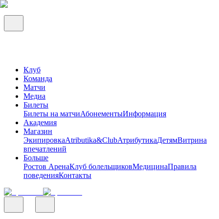
Клуб
Команда
Матчи
Медиа
Билеты
Билеты на матчи
Абонементы
Информация
Академия
Магазин
Экипировка
Atributika&Club
Атрибутика
Детям
Витрина
впечатлений
Больше
Ростов Арена
Клуб болельщиков
Медицина
Правила
поведения
Контакты