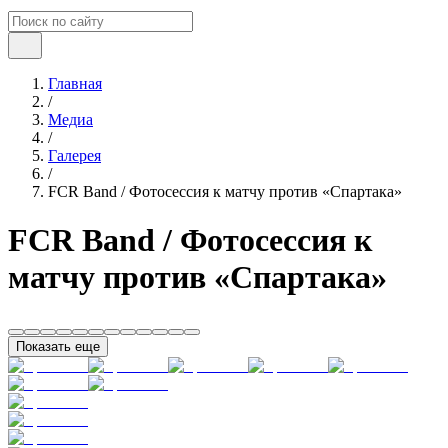
Главная
/
Медиа
/
Галерея
/
FCR Band / Фотосессия к матчу против «Спартака»
FCR Band / Фотосессия к
матчу против «Спартака»
Показать еще