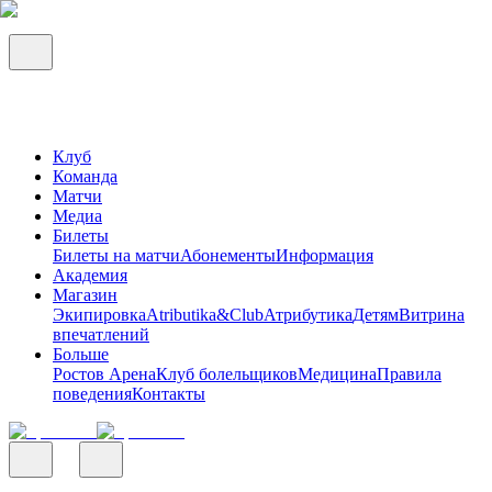
Клуб
Команда
Матчи
Медиа
Билеты
Билеты на матчи
Абонементы
Информация
Академия
Магазин
Экипировка
Atributika&Club
Атрибутика
Детям
Витрина
впечатлений
Больше
Ростов Арена
Клуб болельщиков
Медицина
Правила
поведения
Контакты