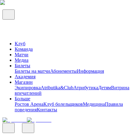
Клуб
Команда
Матчи
Медиа
Билеты
Билеты на матчи
Абонементы
Информация
Академия
Магазин
Экипировка
Atributika&Club
Атрибутика
Детям
Витрина
впечатлений
Больше
Ростов Арена
Клуб болельщиков
Медицина
Правила
поведения
Контакты