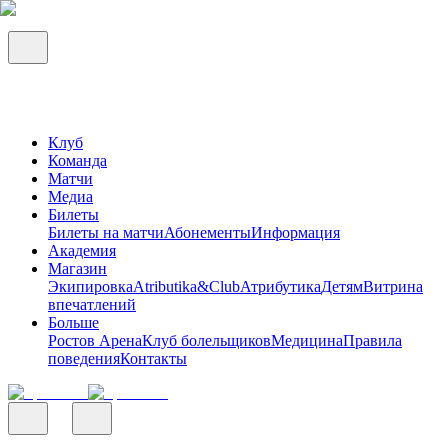
Клуб
Команда
Матчи
Медиа
Билеты
Билеты на матчи
Абонементы
Информация
Академия
Магазин
Экипировка
Atributika&Club
Атрибутика
Детям
Витрина
впечатлений
Больше
Ростов Арена
Клуб болельщиков
Медицина
Правила
поведения
Контакты