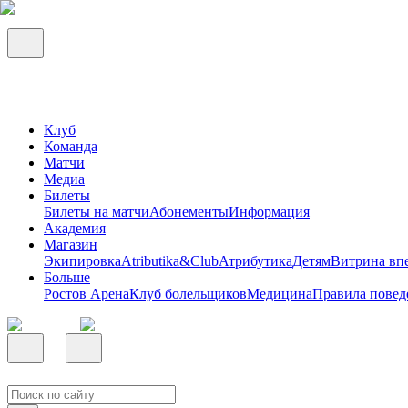
Клуб
Команда
Матчи
Медиа
Билеты
Билеты на матчи
Абонементы
Информация
Академия
Магазин
Экипировка
Atributika&Club
Атрибутика
Детям
Витрина вп
Больше
Ростов Арена
Клуб болельщиков
Медицина
Правила повед