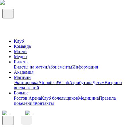
Клуб
Команда
Матчи
Медиа
Билеты
Билеты на матчи
Абонементы
Информация
Академия
Магазин
Экипировка
Atributika&Club
Атрибутика
Детям
Витрина
впечатлений
Больше
Ростов Арена
Клуб болельщиков
Медицина
Правила
поведения
Контакты