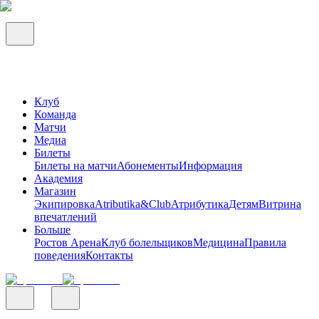
Клуб
Команда
Матчи
Медиа
Билеты
Билеты на матчи
Абонементы
Информация
Академия
Магазин
Экипировка
Atributika&Club
Атрибутика
Детям
Витрина
впечатлений
Больше
Ростов Арена
Клуб болельщиков
Медицина
Правила
поведения
Контакты