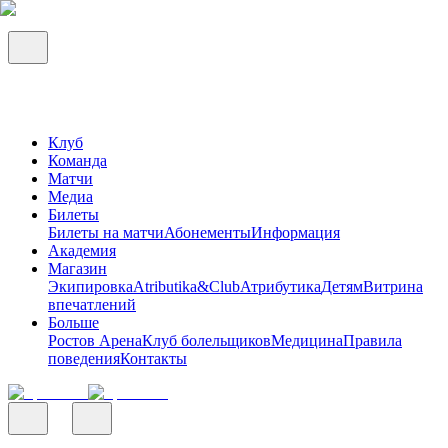
Клуб
Команда
Матчи
Медиа
Билеты
Билеты на матчи
Абонементы
Информация
Академия
Магазин
Экипировка
Atributika&Club
Атрибутика
Детям
Витрина
впечатлений
Больше
Ростов Арена
Клуб болельщиков
Медицина
Правила
поведения
Контакты