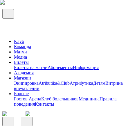
Клуб
Команда
Матчи
Медиа
Билеты
Билеты на матчи
Абонементы
Информация
Академия
Магазин
Экипировка
Atributika&Club
Атрибутика
Детям
Витрина
впечатлений
Больше
Ростов Арена
Клуб болельщиков
Медицина
Правила
поведения
Контакты