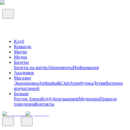
Клуб
Команда
Матчи
Медиа
Билеты
Билеты на матчи
Абонементы
Информация
Академия
Магазин
Экипировка
Atributika&Club
Атрибутика
Детям
Витрина
впечатлений
Больше
Ростов Арена
Клуб болельщиков
Медицина
Правила
поведения
Контакты