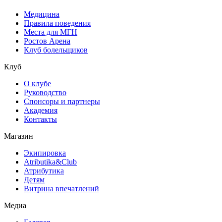
Медицина
Правила поведения
Места для МГН
Ростов Арена
Клуб болельщиков
Клуб
О клубе
Руководство
Спонсоры и партнеры
Академия
Контакты
Магазин
Экипировка
Atributika&Club
Атрибутика
Детям
Витрина впечатлений
Медиа