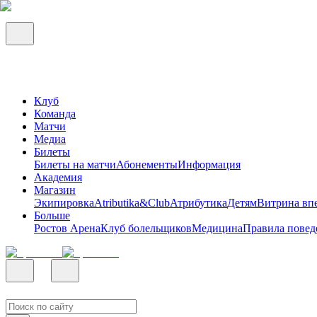
Клуб
Команда
Матчи
Медиа
Билеты
Билеты на матчи
Абонементы
Информация
Академия
Магазин
Экипировка
Atributika&Club
Атрибутика
Детям
Витрина вп
Больше
Ростов Арена
Клуб болельщиков
Медицина
Правила повед