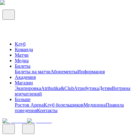
Клуб
Команда
Матчи
Медиа
Билеты
Билеты на матчи
Абонементы
Информация
Академия
Магазин
Экипировка
Atributika&Club
Атрибутика
Детям
Витрина
впечатлений
Больше
Ростов Арена
Клуб болельщиков
Медицина
Правила
поведения
Контакты