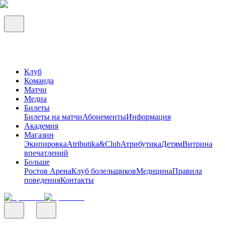
Клуб
Команда
Матчи
Медиа
Билеты
Билеты на матчи
Абонементы
Информация
Академия
Магазин
Экипировка
Atributika&Club
Атрибутика
Детям
Витрина
впечатлений
Больше
Ростов Арена
Клуб болельщиков
Медицина
Правила
поведения
Контакты