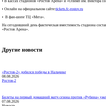
• В кассах стадионов «Ростов Арена» и «Олимп им. Виктора По
• Онлайн на официальном сайте:
tickets.fc-rostov.ru
• В фан-шопе ТЦ «Мега».
На сегодняшний день фактическая вместимость стадиона состав
«Ростов Арена».
Другие новости
«Ростов-2» добился победы в Нальчике
08.08.2026
Ростов-2
Билеты на первый домашний матч сезона против «Рубина» уже
07.08.2026
Новость