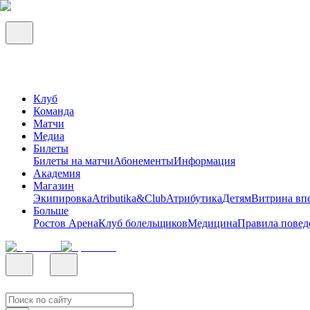
Клуб
Команда
Матчи
Медиа
Билеты
Билеты на матчи
Абонементы
Информация
Академия
Магазин
Экипировка
Atributika&Club
Атрибутика
Детям
Витрина вп
Больше
Ростов Арена
Клуб болельщиков
Медицина
Правила повед