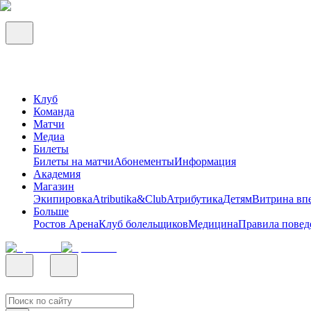
Клуб
Команда
Матчи
Медиа
Билеты
Билеты на матчи
Абонементы
Информация
Академия
Магазин
Экипировка
Atributika&Club
Атрибутика
Детям
Витрина вп
Больше
Ростов Арена
Клуб болельщиков
Медицина
Правила повед