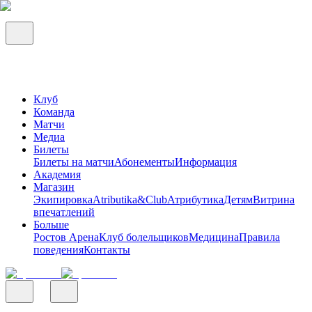
Клуб
Команда
Матчи
Медиа
Билеты
Билеты на матчи
Абонементы
Информация
Академия
Магазин
Экипировка
Atributika&Club
Атрибутика
Детям
Витрина
впечатлений
Больше
Ростов Арена
Клуб болельщиков
Медицина
Правила
поведения
Контакты