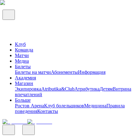
Клуб
Команда
Матчи
Медиа
Билеты
Билеты на матчи
Абонементы
Информация
Академия
Магазин
Экипировка
Atributika&Club
Атрибутика
Детям
Витрина
впечатлений
Больше
Ростов Арена
Клуб болельщиков
Медицина
Правила
поведения
Контакты