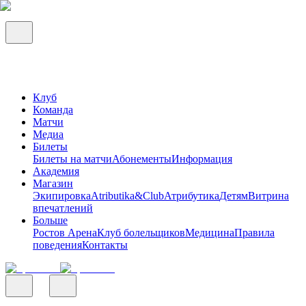
Клуб
Команда
Матчи
Медиа
Билеты
Билеты на матчи
Абонементы
Информация
Академия
Магазин
Экипировка
Atributika&Club
Атрибутика
Детям
Витрина
впечатлений
Больше
Ростов Арена
Клуб болельщиков
Медицина
Правила
поведения
Контакты