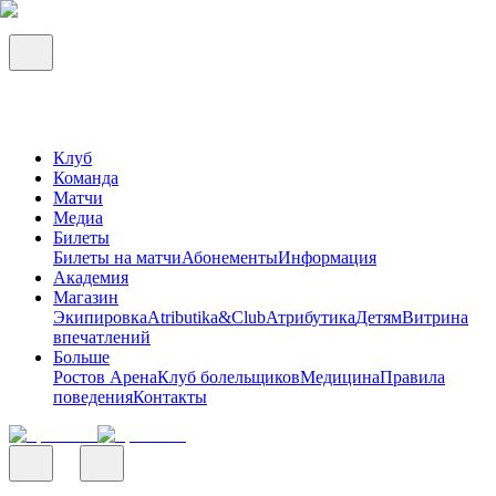
Клуб
Команда
Матчи
Медиа
Билеты
Билеты на матчи
Абонементы
Информация
Академия
Магазин
Экипировка
Atributika&Club
Атрибутика
Детям
Витрина
впечатлений
Больше
Ростов Арена
Клуб болельщиков
Медицина
Правила
поведения
Контакты