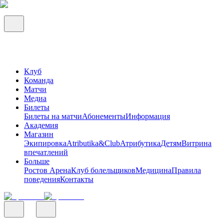
Клуб
Команда
Матчи
Медиа
Билеты
Билеты на матчи
Абонементы
Информация
Академия
Магазин
Экипировка
Atributika&Club
Атрибутика
Детям
Витрина
впечатлений
Больше
Ростов Арена
Клуб болельщиков
Медицина
Правила
поведения
Контакты