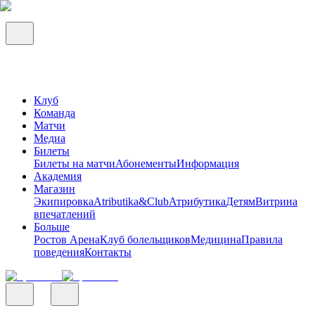
Клуб
Команда
Матчи
Медиа
Билеты
Билеты на матчи
Абонементы
Информация
Академия
Магазин
Экипировка
Atributika&Club
Атрибутика
Детям
Витрина
впечатлений
Больше
Ростов Арена
Клуб болельщиков
Медицина
Правила
поведения
Контакты