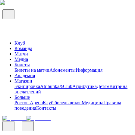
Клуб
Команда
Матчи
Медиа
Билеты
Билеты на матчи
Абонементы
Информация
Академия
Магазин
Экипировка
Atributika&Club
Атрибутика
Детям
Витрина
впечатлений
Больше
Ростов Арена
Клуб болельщиков
Медицина
Правила
поведения
Контакты