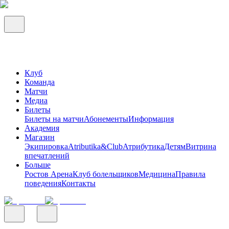
Клуб
Команда
Матчи
Медиа
Билеты
Билеты на матчи
Абонементы
Информация
Академия
Магазин
Экипировка
Atributika&Club
Атрибутика
Детям
Витрина
впечатлений
Больше
Ростов Арена
Клуб болельщиков
Медицина
Правила
поведения
Контакты