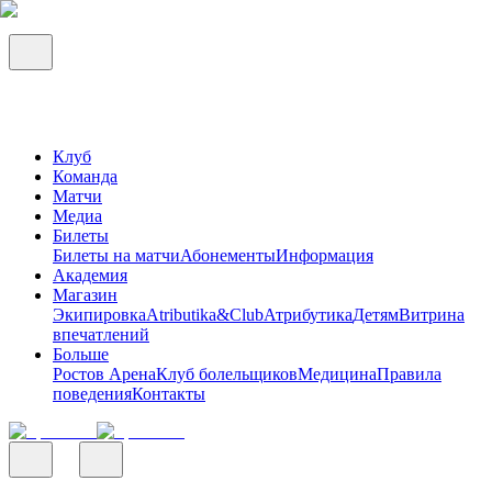
Клуб
Команда
Матчи
Медиа
Билеты
Билеты на матчи
Абонементы
Информация
Академия
Магазин
Экипировка
Atributika&Club
Атрибутика
Детям
Витрина
впечатлений
Больше
Ростов Арена
Клуб болельщиков
Медицина
Правила
поведения
Контакты