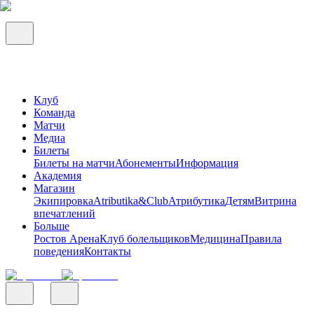
Клуб
Команда
Матчи
Медиа
Билеты
Билеты на матчи
Абонементы
Информация
Академия
Магазин
Экипировка
Atributika&Club
Атрибутика
Детям
Витрина
впечатлений
Больше
Ростов Арена
Клуб болельщиков
Медицина
Правила
поведения
Контакты