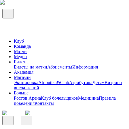
Клуб
Команда
Матчи
Медиа
Билеты
Билеты на матчи
Абонементы
Информация
Академия
Магазин
Экипировка
Atributika&Club
Атрибутика
Детям
Витрина
впечатлений
Больше
Ростов Арена
Клуб болельщиков
Медицина
Правила
поведения
Контакты