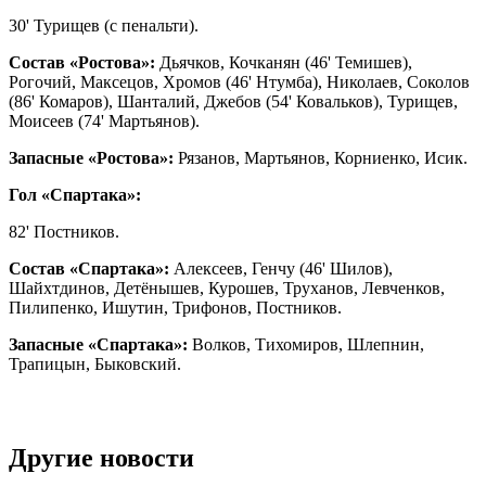
30' Турищев (с пенальти).
Состав «Ростова»:
Дьячков, Кочканян (46' Темишев),
Рогочий, Максецов, Хромов (46' Нтумба), Николаев, Соколов
(86' Комаров), Шанталий, Джебов (54' Ковальков), Турищев,
Моисеев (74' Мартьянов).
Запасные «Ростова»:
Рязанов, Мартьянов, Корниенко, Исик.
Гол «Спартака»:
82' Постников.
Состав «Спартака»:
Алексеев, Генчу (46' Шилов),
Шайхтдинов, Детёнышев, Курошев, Труханов, Левченков,
Пилипенко, Ишутин, Трифонов, Постников.
Запасные «Спартака»:
Волков, Тихомиров, Шлепнин,
Трапицын, Быковский.
Другие новости