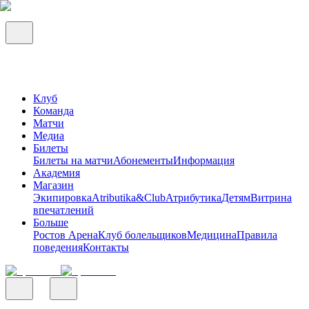
Клуб
Команда
Матчи
Медиа
Билеты
Билеты на матчи
Абонементы
Информация
Академия
Магазин
Экипировка
Atributika&Club
Атрибутика
Детям
Витрина
впечатлений
Больше
Ростов Арена
Клуб болельщиков
Медицина
Правила
поведения
Контакты