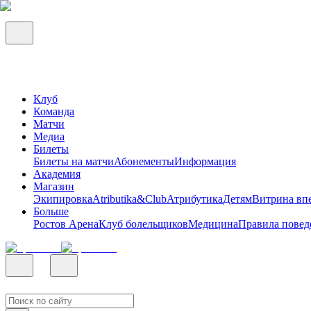
Клуб
Команда
Матчи
Медиа
Билеты
Билеты на матчи
Абонементы
Информация
Академия
Магазин
Экипировка
Atributika&Club
Атрибутика
Детям
Витрина вп
Больше
Ростов Арена
Клуб болельщиков
Медицина
Правила повед