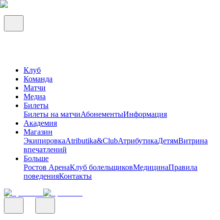
Клуб
Команда
Матчи
Медиа
Билеты
Билеты на матчи
Абонементы
Информация
Академия
Магазин
Экипировка
Atributika&Club
Атрибутика
Детям
Витрина
впечатлений
Больше
Ростов Арена
Клуб болельщиков
Медицина
Правила
поведения
Контакты