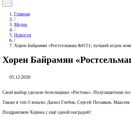
Главная
/
Медиа
/
Новости
/
Хорен Байрамян «Ростсельмаш &#151; лучший игрок ноя
Хорен Байрамян «Ростсельма
05.12.2020
Свой выбор сделали болельщики «Ростова». Полузащитник по
Также в топ-5 вошли: Данил Глебов, Сергей Песьяков, Максим
Поздравляем Хорика с ещё одной наградой!