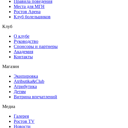
Правила поведения
Места для МГН
Ростов Арена
Клуб болельщиков
Клуб
О клубе
Руководство
Спонсоры и партнеры
Академия
Контакты
Магазин
Экипировка
Atributika&Club
Атрибутика
Детям
Витрина впечатлений
Медиа
Галерея
Ростов TV
Новости