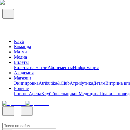
Клуб
Команда
Матчи
Медиа
Билеты
Билеты на матчи
Абонементы
Информация
Академия
Магазин
Экипировка
Atributika&Club
Атрибутика
Детям
Витрина вп
Больше
Ростов Арена
Клуб болельщиков
Медицина
Правила повед