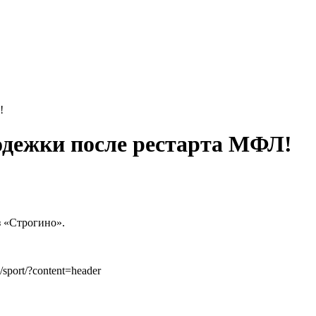
!
одежки после рестарта МФЛ!
з «Строгино».
/sport/?content=header