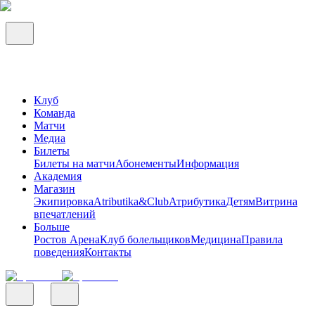
Клуб
Команда
Матчи
Медиа
Билеты
Билеты на матчи
Абонементы
Информация
Академия
Магазин
Экипировка
Atributika&Club
Атрибутика
Детям
Витрина
впечатлений
Больше
Ростов Арена
Клуб болельщиков
Медицина
Правила
поведения
Контакты