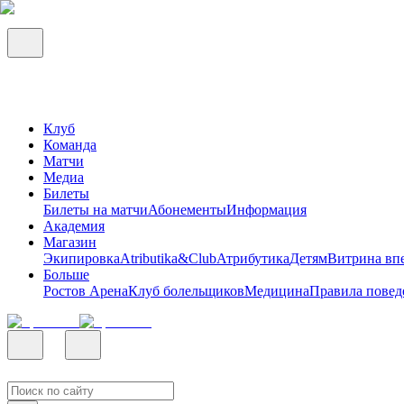
Клуб
Команда
Матчи
Медиа
Билеты
Билеты на матчи
Абонементы
Информация
Академия
Магазин
Экипировка
Atributika&Club
Атрибутика
Детям
Витрина вп
Больше
Ростов Арена
Клуб болельщиков
Медицина
Правила повед