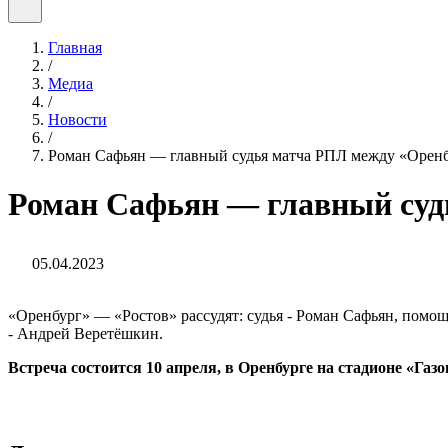
Главная
/
Медиа
/
Новости
/
Роман Сафьян — главный судья матча РПЛ между «Оренб
Роман Сафьян — главный суд
05.04.2023
«Оренбург» — «Ростов» рассудят: судья - Роман Сафьян, помо
- Андрей Веретёшкин.
Встреча состоится 10 апреля, в Оренбурге на стадионе «Газ