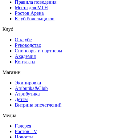
Правила поведения
Места для МГН
Ростов Арена
Клуб болельщиков
Клуб
О клубе
Руководство
Спонсоры и партнеры
Академия
Контакты
Магазин
Экипировка
Atributika&Club
Атрибутика
Детям
Витрина впечатлений
Медиа
Галерея
Ростов TV
Новости