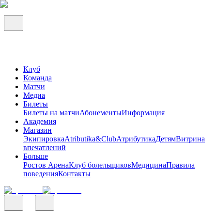
Клуб
Команда
Матчи
Медиа
Билеты
Билеты на матчи
Абонементы
Информация
Академия
Магазин
Экипировка
Atributika&Club
Атрибутика
Детям
Витрина
впечатлений
Больше
Ростов Арена
Клуб болельщиков
Медицина
Правила
поведения
Контакты