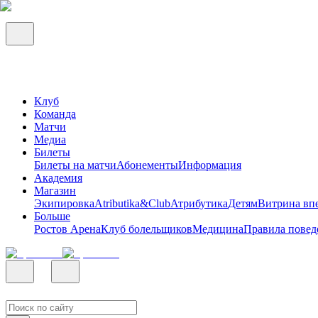
Клуб
Команда
Матчи
Медиа
Билеты
Билеты на матчи
Абонементы
Информация
Академия
Магазин
Экипировка
Atributika&Club
Атрибутика
Детям
Витрина вп
Больше
Ростов Арена
Клуб болельщиков
Медицина
Правила повед