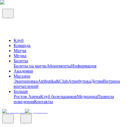
Клуб
Команда
Матчи
Медиа
Билеты
Билеты на матчи
Абонементы
Информация
Академия
Магазин
Экипировка
Atributika&Club
Атрибутика
Детям
Витрина
впечатлений
Больше
Ростов Арена
Клуб болельщиков
Медицина
Правила
поведения
Контакты