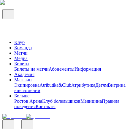
Клуб
Команда
Матчи
Медиа
Билеты
Билеты на матчи
Абонементы
Информация
Академия
Магазин
Экипировка
Atributika&Club
Атрибутика
Детям
Витрина
впечатлений
Больше
Ростов Арена
Клуб болельщиков
Медицина
Правила
поведения
Контакты