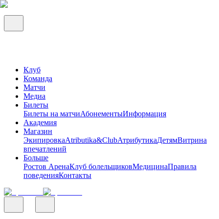
Клуб
Команда
Матчи
Медиа
Билеты
Билеты на матчи
Абонементы
Информация
Академия
Магазин
Экипировка
Atributika&Club
Атрибутика
Детям
Витрина
впечатлений
Больше
Ростов Арена
Клуб болельщиков
Медицина
Правила
поведения
Контакты