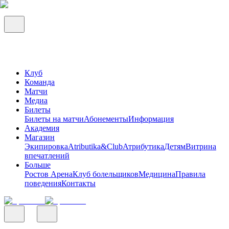
Клуб
Команда
Матчи
Медиа
Билеты
Билеты на матчи
Абонементы
Информация
Академия
Магазин
Экипировка
Atributika&Club
Атрибутика
Детям
Витрина
впечатлений
Больше
Ростов Арена
Клуб болельщиков
Медицина
Правила
поведения
Контакты