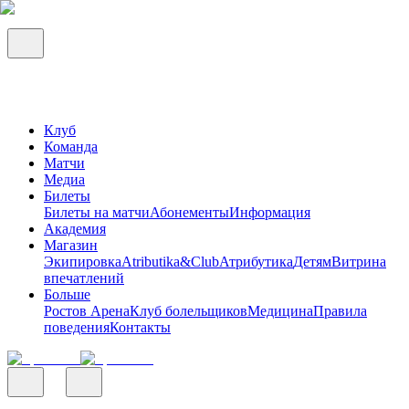
Клуб
Команда
Матчи
Медиа
Билеты
Билеты на матчи
Абонементы
Информация
Академия
Магазин
Экипировка
Atributika&Club
Атрибутика
Детям
Витрина
впечатлений
Больше
Ростов Арена
Клуб болельщиков
Медицина
Правила
поведения
Контакты